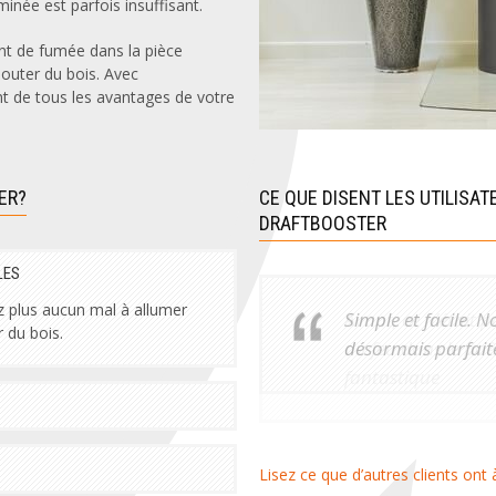
eminée est parfois insuffisant.
t de fumée dans la pièce
jouter du bois. Avec
t de tous les avantages de votre
ER?
CE QUE DISENT LES UTILISA
DRAFTBOOSTER
LES
z plus aucun mal à allumer
Simple et facile. 
r du bois.
désormais parfai
Lisez ce que d’autres clients ont 