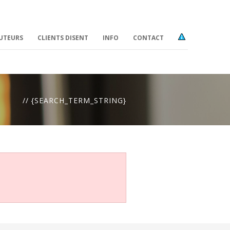
BUTEURS
CLIENTS DISENT
INFO
CONTACT
//
{SEARCH_TERM_STRING}